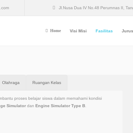
l.com
Jl.Nusa Dua IV No.48 Perumnas II, Ta
Home
Visi Misi
Fasilitas
Juru
Olahraga
Ruangan Kelas
membantu proses belajar siswa dalam memahami kondisi
dge Simulator
dan
Engine Simulator Type B
.