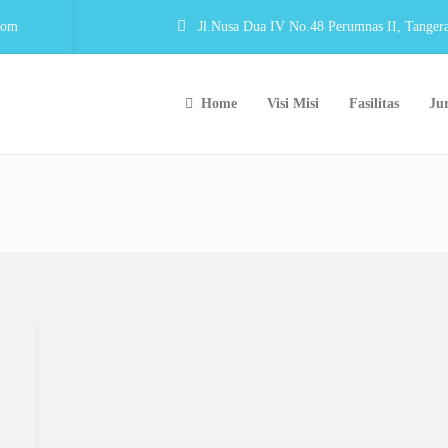
com
Jl.Nusa Dua IV No.48 Perumnas II, Tanger
Home
Visi Misi
Fasilitas
Ju