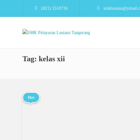
(021) 5510716
smklusiana@ymail.
Tag:
kelas xii
Hot