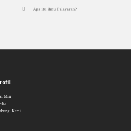
Apa itu ilmu Pelayaran?
rofil
si Misi
rita
ubungi Kami